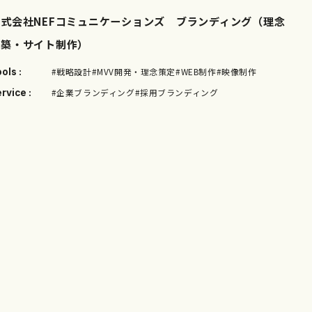
株式会社NEFコミュニケーションズ ブランディング（理念
構築・サイト制作）
#戦略設計
#MVV開発・理念策定
#WEB制作
#映像制作
ols :
#企業ブランディング
#採用ブランディング
rvice :