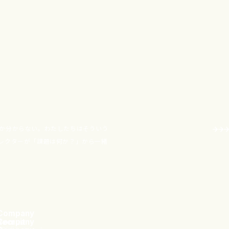
か分からない。わたしたちはそういう
レクターが「課題は何か？」から一緒
Company
Company
Recruit
新卒採用
エントリー