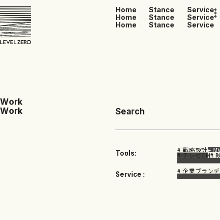
Home
Stance
Service
Home
Stance
Service
Home
Stance
Service
W
o
r
k
W
o
r
k
Search
# 戦略設計
# 
Tools:
# テレビCM
#
# 企業ブラン
Service :