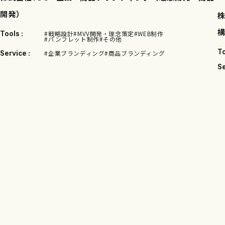
開発）
#戦略設計
#MVV開発・理念策定
#WEB制作
Tools :
#パンフレット制作
#その他
To
#企業ブランディング
#商品ブランディング
Service :
Se