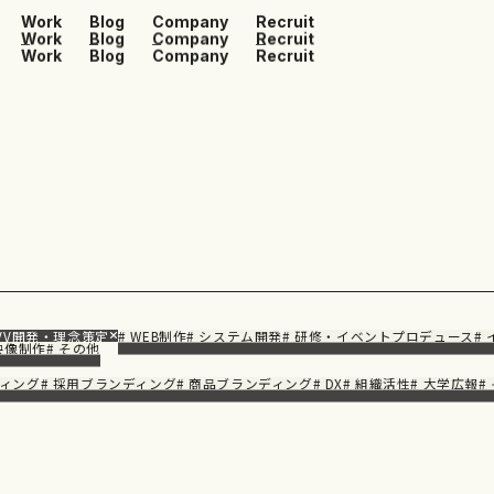
Work
Blog
Company
Recruit
Work
Blog
Company
Recruit
Work
Blog
Company
Recruit
MVV開発・理念策定
# WEB制作
# システム開発
# 研修・イベントプロデュース
#
 映像制作
# その他
ディング
# 採用ブランディング
# 商品ブランディング
# DX
# 組織活性
# 大学広報
#