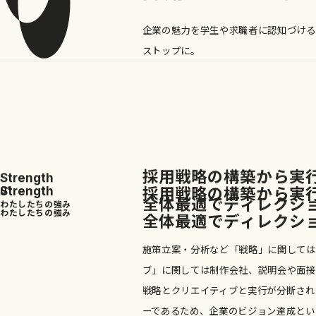
企業の魅力を学生や求職者に認知づける
ストップに。
採
用
戦
略
の
構
築
か
ら
実
S
t
r
e
n
g
t
h
採
用
戦
略
の
構
築
か
ら
実
S
t
r
e
n
g
t
h
01
全
体
最
適
で
デ
ィ
レ
ク
シ
わ
た
し
た
ち
の
強
み
わ
た
し
た
ち
の
強
み
全
体
最
適
で
デ
ィ
レ
ク
シ
施策立案・分析など「戦略」に関しては
ブ」に関しては制作会社、説明会や面接
戦略とクリエイティブと実行が分断され
ーであるため、企業のビジョン達成とい