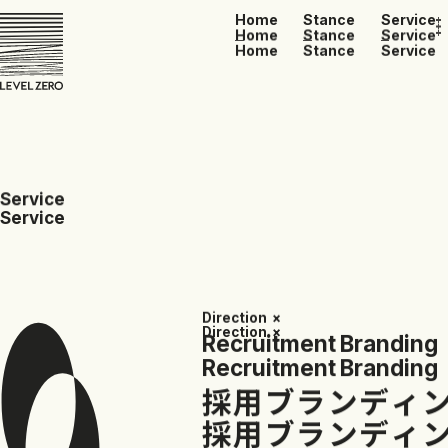
Home
Stance
Service
Home
Stance
Service
Home
Stance
Service
S
e
r
v
i
c
e
S
e
r
v
i
c
e
D
i
r
e
c
t
i
o
n
×
D
i
r
e
c
t
i
o
n
×
R
e
c
r
u
i
t
m
e
n
t
B
r
a
n
d
i
n
g
R
e
c
r
u
i
t
m
e
n
t
B
r
a
n
d
i
n
g
採
用
ブ
ラ
ン
デ
ィ
採
用
ブ
ラ
ン
デ
ィ