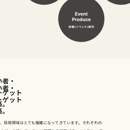
い
者
・
い
者
・
ー
ゲ
ッ
ト
ー
ゲ
ッ
ト
築
。
築
。
、採用領域はとても複雑になってきています。それぞれの