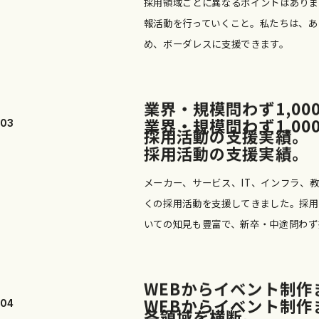
採用領域ごとに異なるポイントはありま
報活動を行っていくこと。私たちは、あ
め、ボーダレスに支援できます。
業
界
・
規
模
問
わ
ず
1
,
0
0
業
界
・
規
模
問
わ
ず
1
,
0
0
03
採
用
活
動
の
支
援
実
績
。
採
用
活
動
の
支
援
実
績
。
メーカー、サービス、IT、インフラ、
くの採用活動を支援してきました。採用
いての知見も豊富で、新卒・中途問わず
W
E
B
か
ら
イ
ベ
ン
ト
制
作
W
E
B
か
ら
イ
ベ
ン
ト
制
作
04
各
領
域
を
横
断
。