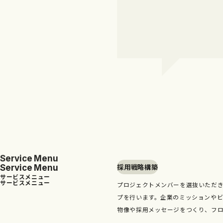
S
e
r
v
i
c
e
M
e
n
u
採用戦略構築
S
e
r
v
i
c
e
M
e
n
u
サ
ー
ビ
ス
メ
ニ
ュ
ー
サ
ー
ビ
ス
メ
ニ
ュ
ー
プロジェクトメンバーを選抜いただ
プを行います。企業のミッションや
物像や採用メッセージをつくり、フ