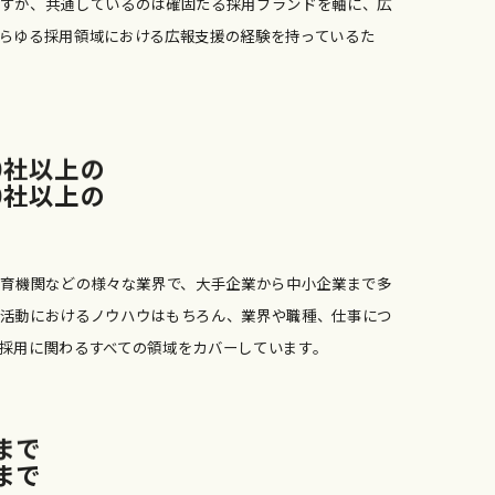
すが、共通しているのは確固たる採用ブランドを軸に、広
らゆる採用領域における広報支援の経験を持っているた
0
社
以
上
の
0
社
以
上
の
教育機関などの様々な業界で、大手企業から中小企業まで多
活動におけるノウハウはもちろん、業界や職種、仕事につ
採用に関わるすべての領域をカバーしています。
ま
で
ま
で