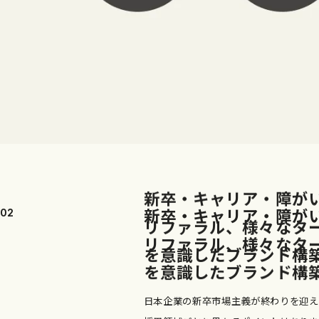
新
卒
・
キ
ャ
リ
ア
・
障
が
新
卒
・
キ
ャ
リ
ア
・
障
が
02
リ
フ
ァ
ラ
ル
、
様
々
な
タ
リ
フ
ァ
ラ
ル
、
様
々
な
タ
を
意
識
し
た
ブ
ラ
ン
ド
構
を
意
識
し
た
ブ
ラ
ン
ド
構
日本企業の新卒市場主義が終わりを迎え