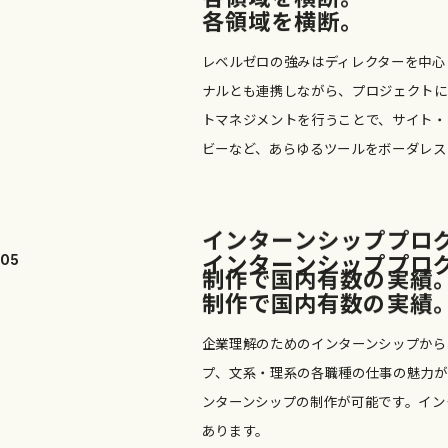
各
領
域
を
横
断
。
レベルゼロの強みはディレクターを中心
ナルとも連携しながら、プロジェクトに
トマネジメントを行うことで、サイト・
ビーなど、あらゆるツールをボーダレス
イ
ン
タ
ー
ン
シ
ッ
プ
プ
ロ
イ
ン
タ
ー
ン
シ
ッ
プ
プ
ロ
05
制
作
で
国
内
有
数
の
実
績
制
作
で
国
内
有
数
の
実
績
企業理解のためのインターンシップから
プ、文系・理系の各職種の仕事の魅力が
ンターンシップの制作が可能です。イン
あります。