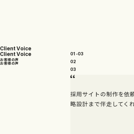
C
l
i
e
n
t
V
o
i
c
e
C
l
i
e
n
t
V
o
i
c
e
01
-
03
お
客
様
の
声
02
お
客
様
の
声
03
採用サイトの制作を依
略設計まで伴走してく