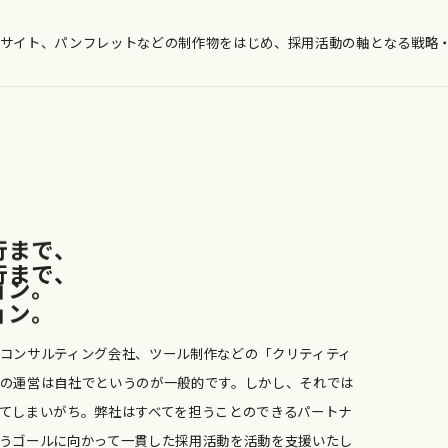
サイト、パンフレットなどの制作物をはじめ、採用活動の軸となる戦略
行
ま
で
、
行
ま
で
、
ョ
ン
。
ョ
ン
。
コンサルティング会社、ツール制作などの「クリティティ
の運営は自社でというのが一般的です。しかし、それでは
てしまいがち。弊社はすべてを担うことのできるパートナ
うゴールに向かって一貫した採用活動を活動を支援いたし