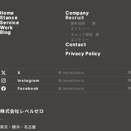
Home
Home
Home
Company
Company
Company
Stance
Stance
Stance
Recruit
Service
Service
Service
新卒採用
新卒採用
新卒採用
Work
Work
Work
エントリー
エントリー
エントリー
Blog
Blog
Blog
キャリア採用
キャリア採用
キャリア採用
エントリー
エントリー
エントリー
Contact
Contact
Contact
-
Privacy Policy
Privacy Policy
Privacy Policy
X
© levelzero
Instagram
© levelzero
Facebook
© levelzero
株式会社レベルゼロ
-
東京・横浜・名古屋