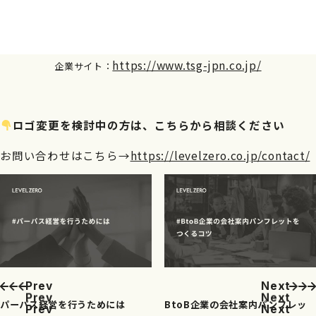
https://www.tsg-jpn.co.jp/
企業サイト：
ロゴ変更を検討中の方は、こちらから相談ください
お問い合わせはこちら→
https://levelzero.co.jp/contact/
P
r
e
v
N
e
x
t
P
r
e
v
N
e
x
t
パーパス経営を行うためには
BtoB企業の会社案内パンフレッ
P
r
e
v
N
e
x
t