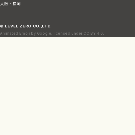
大阪・福岡
©
LEVEL ZERO
CO.,LTD.
Animated Emoji by Google, licensed under CC BY 4.0.