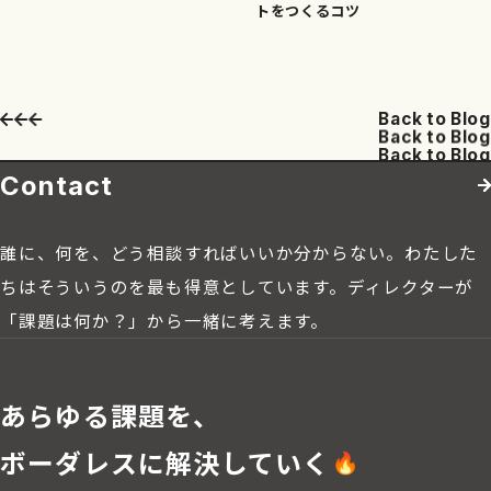
トをつくるコツ
B
a
c
k
t
o
B
l
o
g
B
a
c
k
t
o
B
l
o
g
B
a
c
k
t
o
B
l
o
g
Contact
誰に、何を、どう相談すればいいか分からない。わたした
ちはそういうのを最も得意としています。ディレクターが
「課題は何か？」から一緒に考えます。
あらゆる課題を、
ボーダレスに解決していく