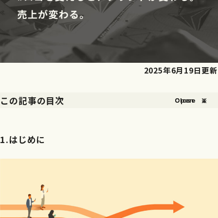
2025年6月19日更新
この記事の目次
Open
Close
1.はじめに
2.ロゴ変更の効果とは？
1.はじめに
3.ロゴ変更の成功プロセス
3-1.ロゴ変更のタイミング
3-2.ロゴ変更のプロセス
4.成功・失敗事例から学ぶ
4-1.成功事例：ロゴ変更がもたらしたブランド強化と売上向上
4-2.失敗事例：ロゴ変更がもたらした混乱と売上低下