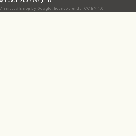
©
LEVEL ZERO
CO.,LTD.
Animated Emoji by Google, licensed under CC BY 4.0.