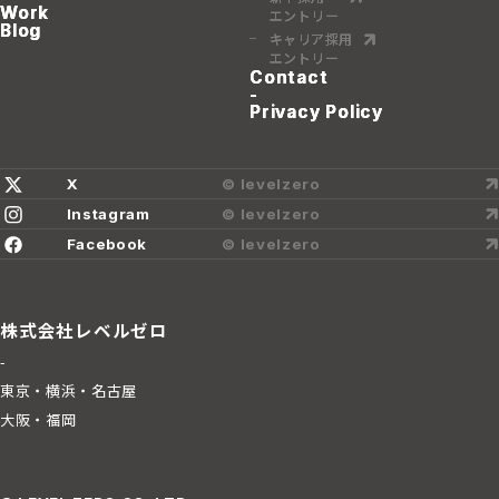
Work
Work
Work
エントリー
エントリー
エントリー
Blog
Blog
Blog
キャリア採用
キャリア採用
キャリア採用
エントリー
エントリー
エントリー
Contact
Contact
Contact
-
Privacy Policy
Privacy Policy
Privacy Policy
X
© levelzero
Instagram
© levelzero
Facebook
© levelzero
株式会社レベルゼロ
-
東京・横浜・名古屋
大阪・福岡