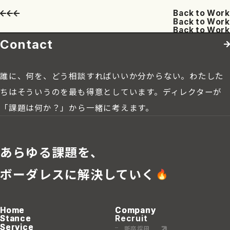
B
a
c
k
t
o
W
o
r
k
B
a
c
k
t
o
W
o
r
k
B
a
c
k
t
o
W
o
r
k
Contact
誰に、何を、どう相談すればいいか分からない。わたした
ちはそういうのを最も得意としています。ディレクターが
「課題は何か？」から一緒に考えます。
あらゆる課題を、
ボーダレスに解決していく
Home
Home
Home
Company
Company
Company
Stance
Stance
Stance
Recruit
Service
Service
Service
新卒採用
新卒採用
新卒採用