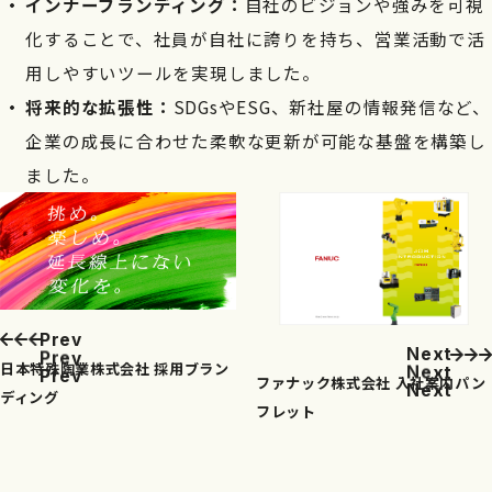
インナーブランディング：
自社のビジョンや強みを可視
化することで、社員が自社に誇りを持ち、営業活動で活
用しやすいツールを実現しました。
将来的な拡張性：
SDGsやESG、新社屋の情報発信など、
企業の成長に合わせた柔軟な更新が可能な基盤を構築し
ました。
P
r
e
v
N
e
x
t
P
r
e
v
日本特殊陶業株式会社 採用ブラン
N
e
x
t
P
r
e
v
ファナック株式会社 入社案内パン
N
e
x
t
ディング
フレット