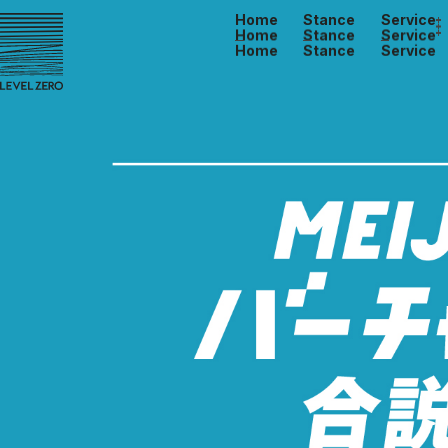
Home
Stance
Service
Home
Stance
Service
Home
Stance
Service