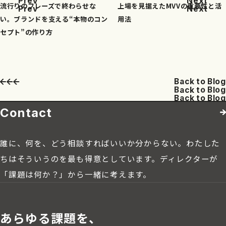
P
r
e
v
N
e
x
t
流行りのフレーズで終わらせな
上場を見据えたMVVの重要性と活
P
r
e
v
N
e
x
t
い。ブランドを支える“本物のコン
用法
セプト”の作り方
B
a
c
k
t
o
B
l
o
g
B
a
c
k
t
o
B
l
o
g
B
a
c
k
t
o
B
l
o
g
Contact
誰に、何を、どう相談すればいいか分からない。わたした
ちはそういうのを最も得意としています。ディレクターが
「課題は何か？」から一緒に考えます。
あらゆる課題を、