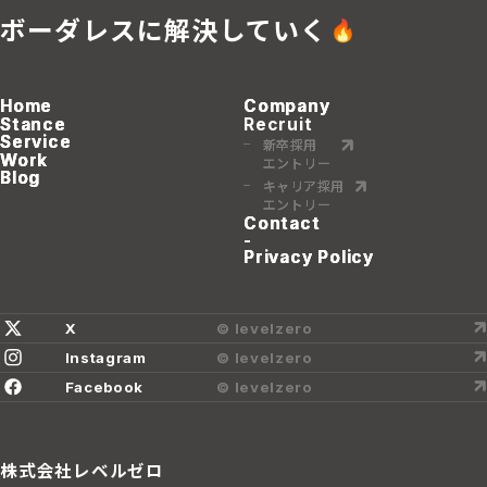
ボーダレスに解決していく
Home
Home
Home
Company
Company
Company
Stance
Stance
Stance
Recruit
Service
Service
Service
新卒採用
新卒採用
新卒採用
Work
Work
Work
エントリー
エントリー
エントリー
Blog
Blog
Blog
キャリア採用
キャリア採用
キャリア採用
エントリー
エントリー
エントリー
Contact
Contact
Contact
-
Privacy Policy
Privacy Policy
Privacy Policy
X
© levelzero
Instagram
© levelzero
Facebook
© levelzero
株式会社レベルゼロ