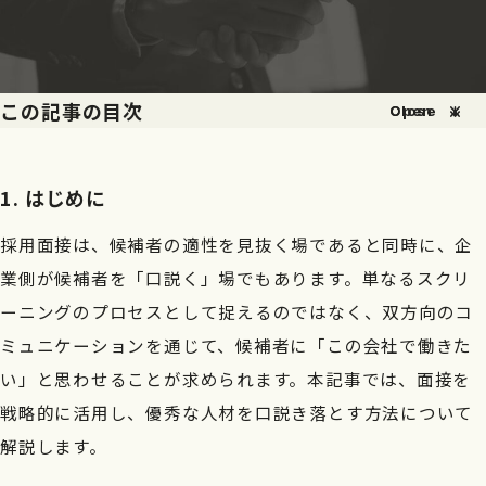
この記事の目次
Open
Close
1. はじめに
2. 面接の役割と双方向性
1. はじめに
3. 面接の戦略的な重要性
採用面接は、候補者の適性を見抜く場であると同時に、企
4.面接の準備
4-1.面接官のトレーニング
業側が候補者を「口説く」場でもあります。単なるスクリ
4-2.会社の魅力を伝えるための準備
ーニングのプロセスとして捉えるのではなく、双方向のコ
5. 面接の進行
ミュニケーションを通じて、候補者に「この会社で働きた
5-1.質問の工夫と候補者の引き出し方
い」と思わせることが求められます。本記事では、面接を
5-2.会社の強みと魅力のアピール方法
戦略的に活用し、優秀な人材を口説き落とす方法について
6.フォローアップ
解説します。
6-1.効果的なフォローアップと候補者へのアプローチ
6-2.継続的なコミュニケーション